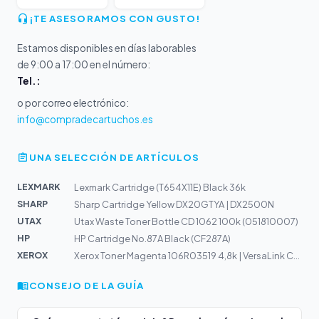
¡TE ASESORAMOS CON GUSTO!
Estamos disponibles en días laborables
de 9:00 a 17:00 en el número:
Tel.:
o por correo electrónico:
info@compradecartuchos.es
UNA SELECCIÓN DE ARTÍCULOS
LEXMARK
Lexmark Cartridge (T654X11E) Black 36k
SHARP
Sharp Cartridge Yellow DX20GTYA | DX2500N
UTAX
Utax Waste Toner Bottle CD 1062 100k (051810007)
HP
HP Cartridge No.87A Black (CF287A)
XEROX
Xerox Toner Magenta 106R03519 4,8k | VersaLink C400, C4...
CONSEJO DE LA GUÍA