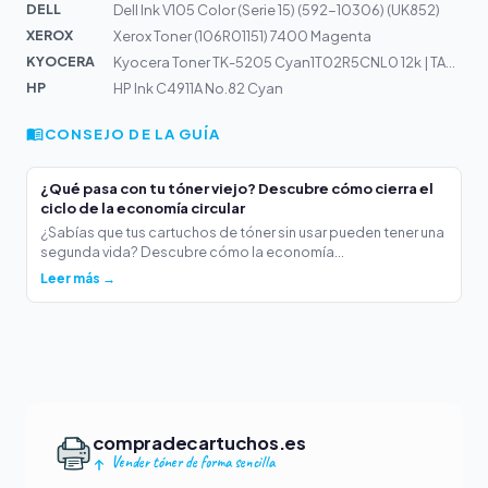
DELL
Dell Ink V105 Color (Serie 15) (592-10306) (UK852)
XEROX
Xerox Toner (106R01151) 7400 Magenta
KYOCERA
Kyocera Toner TK-5205 Cyan1T02R5CNL0 12k | TASKalfa 356...
HP
HP Ink C4911A No.82 Cyan
CONSEJO DE LA GUÍA
¿Qué pasa con tu tóner viejo? Descubre cómo cierra el
ciclo de la economía circular
¿Sabías que tus cartuchos de tóner sin usar pueden tener una
segunda vida? Descubre cómo la economía...
Leer más →
compradecartuchos.es
Vender tóner de forma sencilla