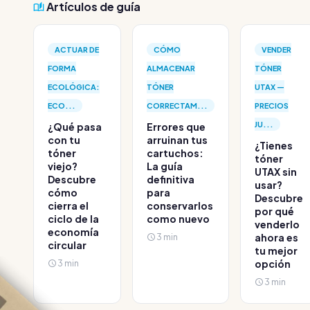
Artículos de guía
ACTUAR DE
CÓMO
VENDER
FORMA
ALMACENAR
TÓNER
ECOLÓGICA:
TÓNER
UTAX —
ECO...
CORRECTAM...
PRECIOS
JU...
¿Qué pasa
Errores que
con tu
arruinan tus
¿Tienes
tóner
cartuchos:
tóner
viejo?
La guía
UTAX sin
Descubre
definitiva
usar?
cómo
para
Descubre
cierra el
conservarlos
por qué
ciclo de la
como nuevo
venderlo
economía
3 min
ahora es
circular
tu mejor
3 min
opción
3 min