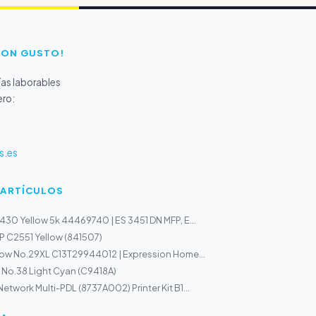
CON GUSTO!
as laborables
ero:
s.es
 ARTÍCULOS
430 Yellow 5k 44469740 | ES 3451 DN MFP, E...
P C2551 Yellow (841507)
low No.29XL C13T29944012 | Expression Home...
 No.38 Light Cyan (C9418A)
twork Multi-PDL (8737A002) Printer Kit B1...