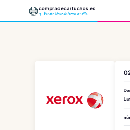
compradecartuchos.es
Vender tóner de forma sencilla
0
Des
La
nú