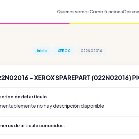
Quiénes somos
Cómo funciona
Opinio
Inicio
XEROX
022N02016
22N02016 - XEROX SPAREPART (022N02016) P
cripción del artículo
mentablemente no hay descripción disponible
meros de artículo conocidos: