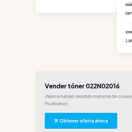
nú
la
co
La
Vender tóner 022N02016
¡Nunca habías vendido material de consu
Pruébanos.
Obtener oferta ahora