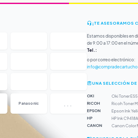
¡TE ASESORAMOS 
Estamos disponibles en dí
de 9:00 a 17:00 en el núm
Tel.:
o por correo electrónico:
info@compradecartucho
UNA SELECCIÓN DE
OKI
Oki Toner ES5
...
RICOH
Panasonic
Ricoh Toner M
EPSON
Epson Ink Yel
HP
HP Ink C9418A
CANON
Canon Color Ne