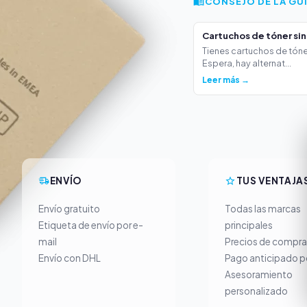
CONSEJO DE LA GU
Cartuchos de tóner sin 
Tienes cartuchos de tóner
Espera, hay alternat...
Leer más →
ENVÍO
TUS VENTAJA
Envío gratuito
Todas las marcas
Etiqueta de envío por e-
principales
mail
Precios de compra
Envío con DHL
Pago anticipado p
Asesoramiento
personalizado