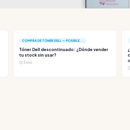
COMPRA DE TÓNER DELL — POSIBLE...
Tóner Dell descontinuado: ¿Dónde vender
¿
tu stock sin usar?
c
c
3 min