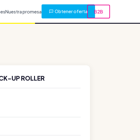
Obtener oferta
nes
Nuestra promesa
B2B
ICK-UP ROLLER