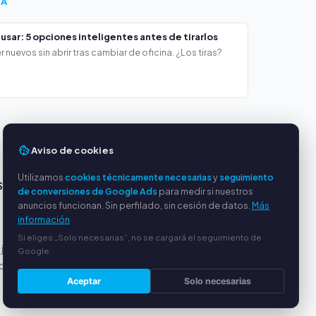
ÍA
usar: 5 opciones inteligentes antes de tirarlos
 nuevos sin abrir tras cambiar de oficina. ¿Los tiras?
Aviso de cookies
Utilizamos
cookies técnicamente necesarias
y
seguimiento
S
SERVICIO
de conversiones de Google Ads
para medir si nuestros
anuncios funcionan. Sin perfilado, sin cesión de datos.
Más
Sobre nosotros
información
Política de privacidad
Si eliges „Solo necesarias“, no se cargará el seguimiento de
 justos
Aviso legal
Google.
or PayPal
Preguntas frecuentes
Aceptar
Solo necesarias
(FAQ)
Guía