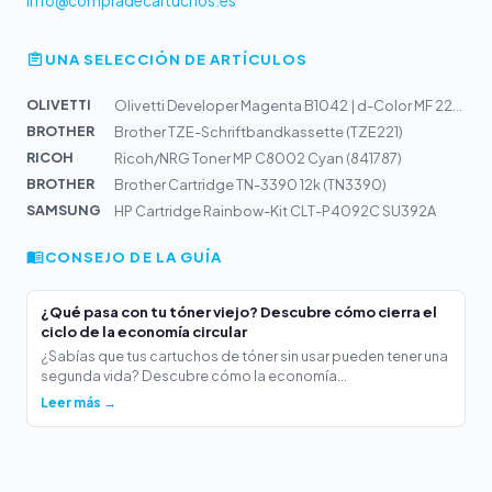
info@compradecartuchos.es
UNA SELECCIÓN DE ARTÍCULOS
OLIVETTI
Olivetti Developer Magenta B1042 | d-Color MF 222, MF28...
BROTHER
Brother TZE-Schriftbandkassette (TZE221)
RICOH
Ricoh/NRG Toner MP C8002 Cyan (841787)
BROTHER
Brother Cartridge TN-3390 12k (TN3390)
SAMSUNG
HP Cartridge Rainbow-Kit CLT-P4092C SU392A
CONSEJO DE LA GUÍA
¿Qué pasa con tu tóner viejo? Descubre cómo cierra el
ciclo de la economía circular
¿Sabías que tus cartuchos de tóner sin usar pueden tener una
segunda vida? Descubre cómo la economía...
Leer más →