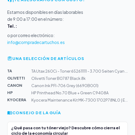
Estamos disponibles en días laborables
de 9:00 a 17:00 en el número:
Tel.:
o por correo electrónico:
info@compradecartuchos.es
UNA SELECCIÓN DE ARTÍCULOS
TA
TA Utax 260Ci - Toner 652611111 - 3.700 Seiten Cyan pas...
OLIVETTI
Olivetti Toner B0787 Black 8k
CANON
Canon Ink PFI-706 Grey (6690B001)
HP
HP Printhead No.70 Blue + Green C9408A
KYOCERA
Kyocera Maintenance Kit MK-7300 1702P78NL0 | ECOSYS P40...
CONSEJO DE LA GUÍA
¿Qué pasa con tu tóner viejo? Descubre cómo cierra el
ciclo de la economía circular