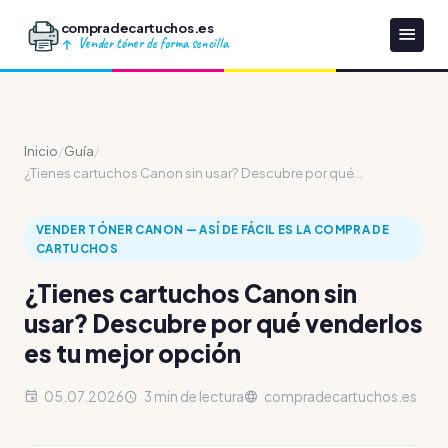
compradecartuchos.es
Vender tóner de forma sencilla
Inicio
/
Guía
/
¿Tienes cartuchos Canon sin usar? Descubre por qué...
VENDER TÓNER CANON — ASÍ DE FÁCIL ES LA COMPRA DE
CARTUCHOS
¿Tienes cartuchos Canon sin
usar? Descubre por qué venderlos
es tu mejor opción
05.07.2026
3 min de lectura
compradecartuchos.es