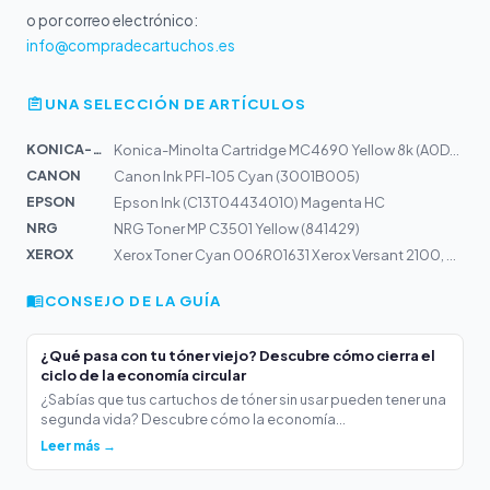
o por correo electrónico:
info@compradecartuchos.es
UNA SELECCIÓN DE ARTÍCULOS
KONICA-MIN...
Konica-Minolta Cartridge MC4690 Yellow 8k (A0DK252)
CANON
Canon Ink PFI-105 Cyan (3001B005)
EPSON
Epson Ink (C13T04434010) Magenta HC
NRG
NRG Toner MP C3501 Yellow (841429)
XEROX
Xerox Toner Cyan 006R01631 Xerox Versant 2100, 3100
CONSEJO DE LA GUÍA
¿Qué pasa con tu tóner viejo? Descubre cómo cierra el
ciclo de la economía circular
¿Sabías que tus cartuchos de tóner sin usar pueden tener una
segunda vida? Descubre cómo la economía...
Leer más →