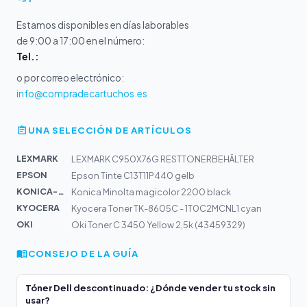
Estamos disponibles en días laborables
de 9:00 a 17:00 en el número:
Tel.:
o por correo electrónico:
info@compradecartuchos.es
UNA SELECCIÓN DE ARTÍCULOS
LEXMARK
LEXMARK C950X76G RESTTONERBEHÄLTER
EPSON
Epson Tinte C13T11P440 gelb
KONICA-MIN...
Konica Minolta magicolor 2200 black
KYOCERA
Kyocera Toner TK-8605C - 1T0C2MCNL1 cyan
OKI
Oki Toner C 3450 Yellow 2,5k (43459329)
CONSEJO DE LA GUÍA
Tóner Dell descontinuado: ¿Dónde vender tu stock sin
usar?