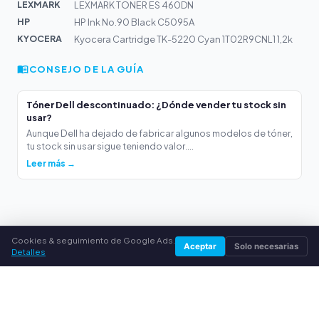
LEXMARK
LEXMARK TONER ES 460DN
HP
HP Ink No.90 Black C5095A
KYOCERA
Kyocera Cartridge TK-5220 Cyan 1T02R9CNL1 1,2k
CONSEJO DE LA GUÍA
Tóner Dell descontinuado: ¿Dónde vender tu stock sin
usar?
Aunque Dell ha dejado de fabricar algunos modelos de tóner,
tu stock sin usar sigue teniendo valor....
Leer más →
Cookies & seguimiento de Google Ads.
Aceptar
Solo necesarias
Detalles
compradecartuchos.es
Vender tóner de forma sencilla
Compramos tus tóneres originales y cartuchos de