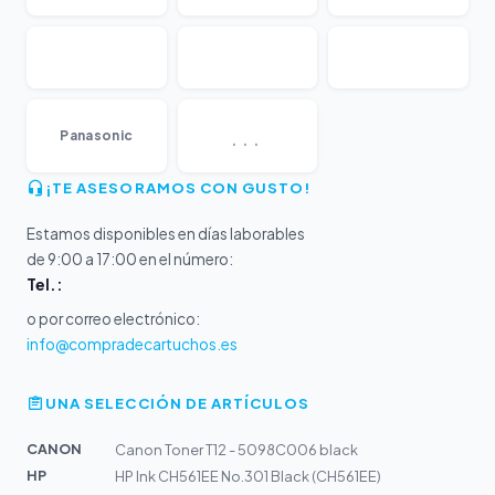
...
Panasonic
¡TE ASESORAMOS CON GUSTO!
Estamos disponibles en días laborables
de 9:00 a 17:00 en el número:
Tel.:
o por correo electrónico:
info@compradecartuchos.es
UNA SELECCIÓN DE ARTÍCULOS
CANON
Canon Toner T12 - 5098C006 black
HP
HP Ink CH561EE No.301 Black (CH561EE)