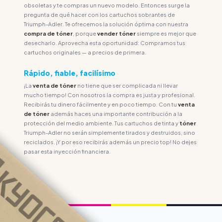
obsoletas y te compras un nuevo modelo. Entonces surge la
pregunta de qué hacer con los cartuchos sobrantes de
Triumph-Adler. Te ofrecemos la solución óptima con nuestra
compra de tóner
, porque
vender
tóner
siempre es mejor que
desecharlo. Aprovecha esta oportunidad: Compramos tus
cartuchos originales — a precios de primera.
Rápido, fiable, facilísimo
¡La
venta de tóner
no tiene que ser complicada ni llevar
mucho tiempo! Con nosotros la compra es justa y profesional.
Recibirás tu dinero fácilmente y en poco tiempo. Con tu
venta
de tóner
además haces una importante contribución a la
protección del medio ambiente. Tus cartuchos de tinta y
tóner
Triumph-Adler no serán simplemente tirados y destruidos, sino
reciclados. ¡Y por eso recibirás además un precio top! No dejes
pasar esta inyección financiera.