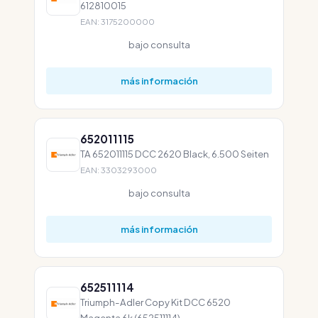
612810015
EAN: 3175200000
bajo consulta
más información
652011115
TA 652011115 DCC 2620 Black, 6.500 Seiten
EAN: 3303293000
bajo consulta
más información
652511114
Triumph-Adler Copy Kit DCC 6520
Magenta 6k (652511114)