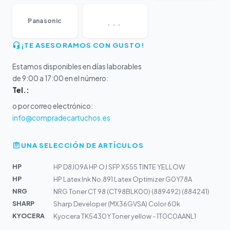
...
Panasonic
¡TE ASESORAMOS CON GUSTO!
Estamos disponibles en días laborables
de 9:00 a 17:00 en el número:
Tel.:
o por correo electrónico:
info@compradecartuchos.es
UNA SELECCIÓN DE ARTÍCULOS
HP
HP D8J09A HP OJ SFP X555 TINTE YELLOW
HP
HP Latex Ink No.891 Latex Optimizer G0Y78A
NRG
NRG Toner CT 98 (CT98BLK00) (889492) (884241)
SHARP
Sharp Developer (MX36GVSA) Color 60k
KYOCERA
Kyocera TK5430Y Toner yellow - 1T0C0AANL1