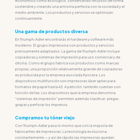
económico como ecológico, conservando recursos de forma
sostenible y creando una armonía perfecta con la sociedad y el
medio ambiente. Los productos y servicios se optimizan
continuamente.
Una gama de productos diversa
En Triumph-Adler encontrarás el hardware y software más
moderno. El grupo impresiona con productos y servicios
precisamente adaptados. La gama de Triumph-Adler incluye
copiadoras y sistemas de impresión para uso comercial y de
oficina. Como el grupo fabrica sus productos como marcas
propias, una proporción relativamente grande de copiadoras
es producida por la empresa asociada Kyocera. Los
dispositivos multifunción son impresoras láser aptas para
formatos de papel hasta A3. A petición, también cuentan con
función de fax. Los dispositivos que la empresa denomina
"sistemas de impresión" permiten además clasificar, plegar,
grapar y perforar los impresos.
Compramos tu tóner viejo
Con Triumph-Adler pasa lo mismo que con la mayoría de
fabricantes de impresoras: La tecnología evoluciona
constantemente — y así de rápido las impresoras quedan