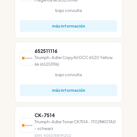
bajo consulta
más información
652511116
Triumph-Adler Copy Kit DCC 6520 Yellow
6k (652511116)
bajo consulta
más información
CK-7514
Triumph-Adler Toner CK7514 - 1T02NK0TA0
- schwarz
EAN: 4053768191202