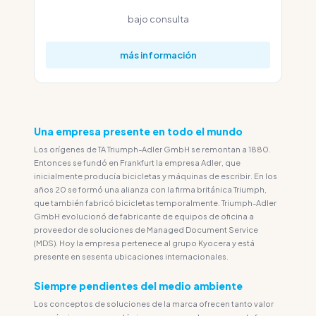
bajo consulta
más información
Una empresa presente en todo el mundo
Los orígenes de TA Triumph-Adler GmbH se remontan a 1880.
Entonces se fundó en Frankfurt la empresa Adler, que
inicialmente producía bicicletas y máquinas de escribir. En los
años 20 se formó una alianza con la firma británica Triumph,
que también fabricó bicicletas temporalmente. Triumph-Adler
GmbH evolucionó de fabricante de equipos de oficina a
proveedor de soluciones de Managed Document Service
(MDS). Hoy la empresa pertenece al grupo Kyocera y está
presente en sesenta ubicaciones internacionales.
Siempre pendientes del medio ambiente
Los conceptos de soluciones de la marca ofrecen tanto valor