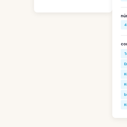
nú
4
co
T
E
K
K
b
K