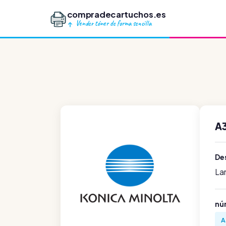
compradecartuchos.es
Vender tóner de forma sencilla
A
Des
La
nú
A