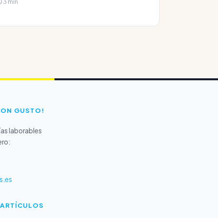
3 min
CON GUSTO!
as laborables
ero:
s.es
 ARTÍCULOS