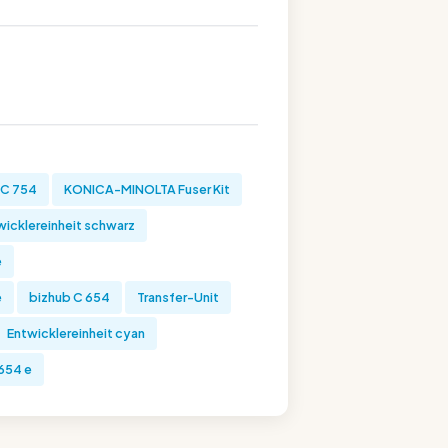
 C 754
KONICA-MINOLTA Fuser Kit
wicklereinheit schwarz
e
e
bizhub C 654
Transfer-Unit
Entwicklereinheit cyan
654 e