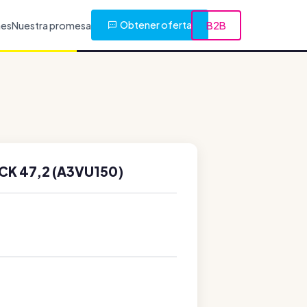
Obtener oferta
nes
Nuestra promesa
B2B
CK 47,2 (A3VU150)