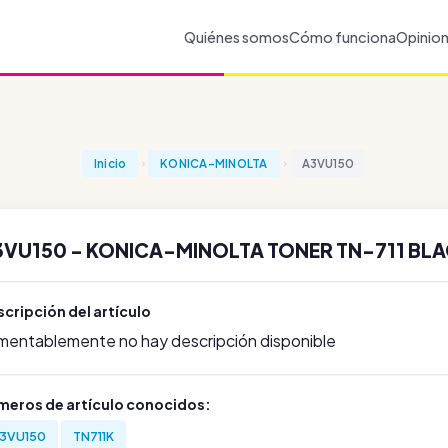
Quiénes somos
Cómo funciona
Opinio
Inicio
KONICA-MINOLTA
A3VU150
3VU150 - KONICA-MINOLTA TONER TN-711 BLA
cripción del artículo
mentablemente no hay descripción disponible
meros de artículo conocidos:
3VU150
TN711K