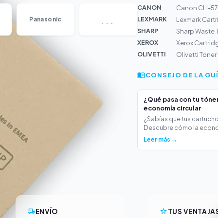
CANON
Canon CLI-571
...
LEXMARK
Panasonic
Lexmark Cartr
SHARP
Sharp Waste 
XEROX
Xerox Cartri
OLIVETTI
Olivetti Tone
CONSEJO DE LA GU
¿Qué pasa con tu tóner 
economía circular
¿Sabías que tus cartucho
Descubre cómo la econo
Leer más →
ENVÍO
TUS VENTAJA