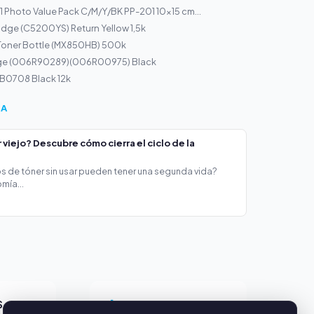
 Photo Value Pack C/M/Y/BK PP-201 10x15 cm...
idge (C5200YS) Return Yellow 1,5k
Toner Bottle (MX850HB) 500k
dge (006R90289)(006R00975) Black
r B0708 Black 12k
ÍA
viejo? Descubre cómo cierra el ciclo de la
s de tóner sin usar pueden tener una segunda vida?
mía...
S
SERVICIO