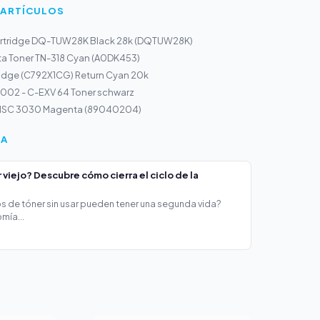
 ARTÍCULOS
rtridge DQ-TUW28K Black 28k (DQTUW28K)
ta Toner TN-318 Cyan (A0DK453)
ridge (C792X1CG) Return Cyan 20k
02 - C-EXV 64 Toner schwarz
r ISC 3030 Magenta (89040204)
ÍA
viejo? Descubre cómo cierra el ciclo de la
s de tóner sin usar pueden tener una segunda vida?
mía...