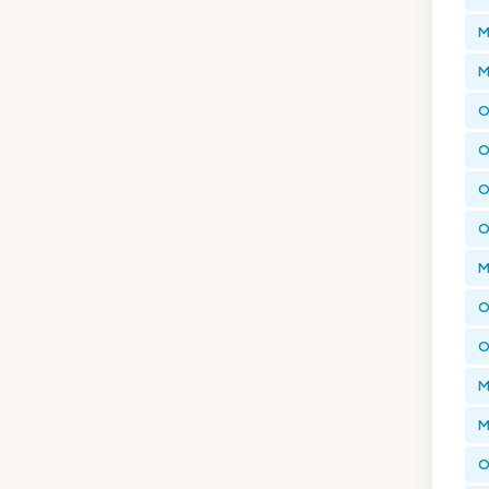
M
M
O
O
O
O
M
O
O
M
M
O