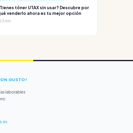
Tienes tóner UTAX sin usar? Descubre por
ué venderlo ahora es tu mejor opción
3 min
CON GUSTO!
as laborables
ero:
s.es