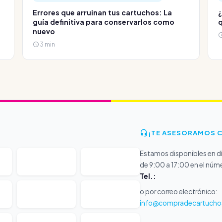
Errores que arruinan tus cartuchos: La
¿
guía definitiva para conservarlos como
q
nuevo
3 min
¡TE ASESORAMOS 
Estamos disponibles en dí
de 9:00 a 17:00 en el núm
Tel.:
o por correo electrónico:
info@compradecartucho