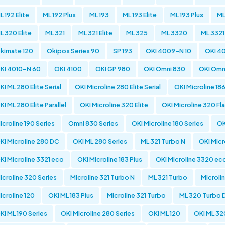
L 192 Elite
ML 192 Plus
ML 193
ML 193 Elite
ML 193 Plus
ML
L 320 Elite
ML 321
ML 321 Elite
ML 325
ML 3320
ML 3321
kimate 120
Okipos Series 90
SP 193
OKI 4009-N 10
OKI 4
KI 4010-N 60
OKI 4100
OKI GP 980
OKI Omni 830
OKI Omn
KI ML 280 Elite Serial
OKI Microline 280 Elite Serial
OKI Microline 18
KI ML 280 Elite Parallel
OKI Microline 320 Elite
OKI Microline 320 F
icroline 190 Series
Omni 830 Series
OKI Microline 180 Series
OK
KI Microline 280 DC
OKI ML 280 Series
ML 321 Turbo N
OKI Micr
KI Microline 3321 eco
OKI Microline 183 Plus
OKI Microline 3320 ec
icroline 320 Series
Microline 321 Turbo N
ML 321 Turbo
Microli
icroline 120
OKI ML 183 Plus
Microline 321 Turbo
ML 320 Turbo 
KI ML 190 Series
OKI Microline 280 Series
OKI ML 120
OKI ML 32