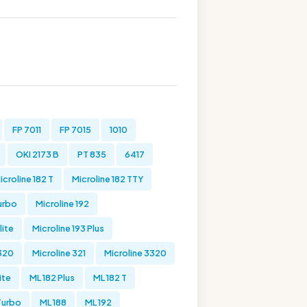
FP 7011
FP 7015
1010
OKI 2173 B
PT 835
6417
icroline 182 T
Microline 182 TTY
Turbo
Microline 192
lite
Microline 193 Plus
 320
Microline 321
Microline 3320
ite
ML 182 Plus
ML 182 T
Turbo
ML 188
ML 192