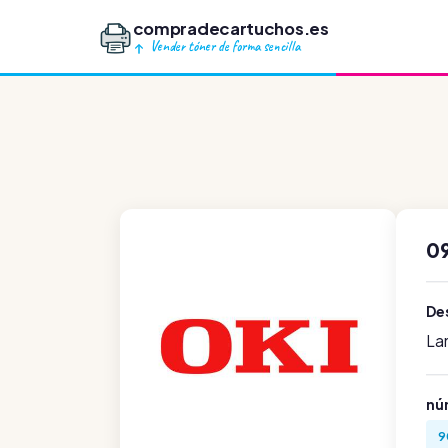
compradecartuchos.es
Vender tóner de forma sencilla
09
Des
La
nú
9