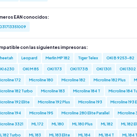
meros EAN conocidos:
031713351009
mpatible con las siguientes impresoras:
heetah
Leopard
Merlin MP 182
Tiger Telex
OKI B 9253-82
KI 6230
OKI M 85
OKI 1173
OKI 1173 B
OKI 1301
OKI 1302
icroline 172
Microline 180
Microline 182
Microline 182 Plus
M
icroline 182 Turbo
Microline 183
Microline 184 T
Microline 184 
icroline 192 Elite
Microline 192 Plus
Microline 193
Microline 193 E
icroline 194
Microline 195
Microline 280 Elite Parallel
Microline
icroline 3321
ML 172
ML 180
ML 180 Plus
ML 182
ML 182 El
L 182 Turbo
ML 183
ML 183 Elite
ML 184
ML 184 T
ML 184 