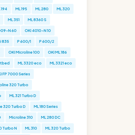
 194
ML 195
ML 280
ML 320
ML 351
ML 8360 S
009-N 60
OKI 4010-N 10
i 835
P 600/1
P 600/2
6
OKI Microline 100
OKI ML 186
latbed
ML 3320 eco
ML 3321 eco
I FP 7000 Series
oline 320 Turbo
o
ML 321 Turbo D
ne 320 Turbo D
ML 180 Series
D
Microline 310
ML 280 DC
0 Turbo N
ML 310
ML 320 Turbo