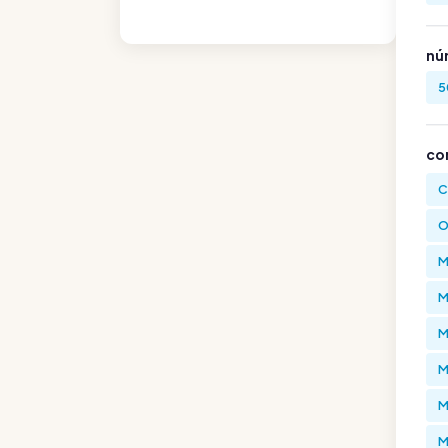
nú
5
co
C
O
M
M
M
M
M
M