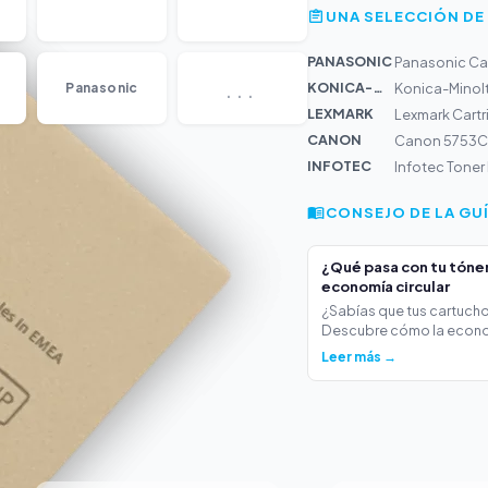
UNA SELECCIÓN DE
PANASONIC
Panasonic Ca
...
KONICA-MIN...
Panasonic
Konica-Minol
LEXMARK
Lexmark Cart
CANON
Canon 5753C0
INFOTEC
Infotec Tone
CONSEJO DE LA GU
¿Qué pasa con tu tóner 
economía circular
¿Sabías que tus cartucho
Descubre cómo la econo
Leer más →