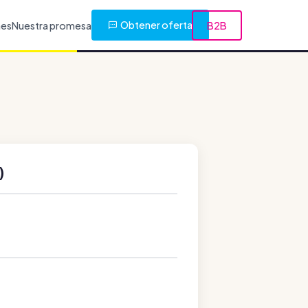
Obtener oferta
nes
Nuestra promesa
B2B
)