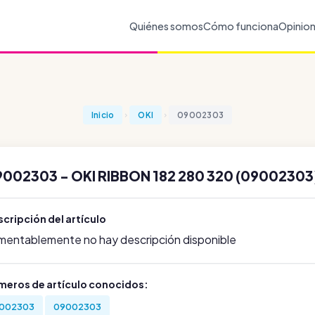
Quiénes somos
Cómo funciona
Opinio
Inicio
OKI
09002303
002303 - OKI RIBBON 182 280 320 (09002303
cripción del artículo
mentablemente no hay descripción disponible
meros de artículo conocidos:
002303
09002303