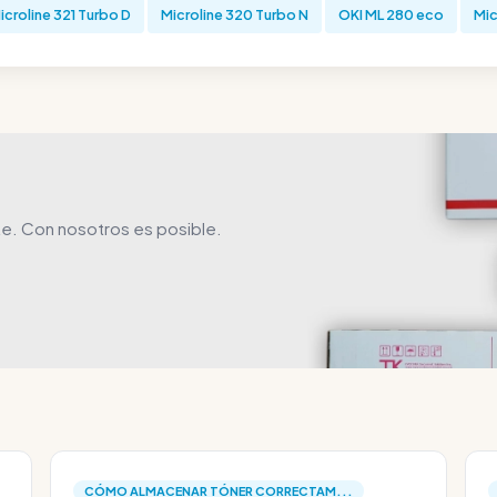
icroline 321 Turbo D
Microline 320 Turbo N
OKI ML 280 eco
Mic
e. Con nosotros es posible.
CÓMO ALMACENAR TÓNER CORRECTAM...