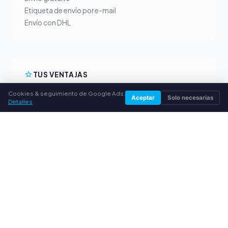
Etiqueta de envío por e-mail
Envío con DHL
TUS VENTAJAS
Cookies & seguimiento de Google Ads.
Todas las marcas principales
Aceptar
Solo necesarias
Detalles
Precios de compra justos
Pago anticipado por PayPal
Asesoramiento personalizado
SERVICIO
Sobre nosotros
Política de privacidad