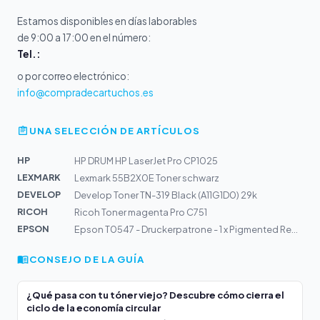
Estamos disponibles en días laborables
de 9:00 a 17:00 en el número:
Tel.:
o por correo electrónico:
info@compradecartuchos.es
UNA SELECCIÓN DE ARTÍCULOS
HP
HP DRUM HP LaserJet Pro CP1025
LEXMARK
Lexmark 55B2X0E Toner schwarz
DEVELOP
Develop Toner TN-319 Black (A11G1D0) 29k
RICOH
Ricoh Toner magenta Pro C751
EPSON
Epson T0547 - Druckerpatrone - 1 x Pigmented Red - 400...
CONSEJO DE LA GUÍA
¿Qué pasa con tu tóner viejo? Descubre cómo cierra el
ciclo de la economía circular