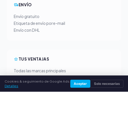
ENVÍO
Envío gratuito
Etiqueta de envío por e-mail
Envío con DHL
TUS VENTAJAS
Todas las marcas principales
Precios de compra justos
Cookies & seguimiento de Google Ads.
Aceptar
Solo necesarias
Pago anticipado por PayPal
Detalles
Asesoramiento personalizado
SERVICIO