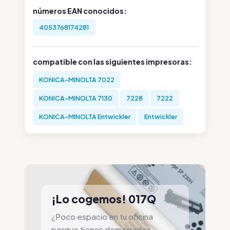
números EAN conocidos:
4053768174281
compatible con las siguientes impresoras:
KONICA-MINOLTA 7022
KONICA-MINOLTA 7130
7228
7222
KONICA-MINOLTA Entwickler
Entwickler
¡Lo cogemos! 017Q
¿Poco espacio en tu oficina
porque tienes demasiados