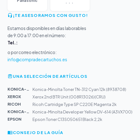
...
Panasonic
¡TE ASESORAMOS CON GUSTO!
Estamos disponibles en días laborables
de 9:00 a 17:00 en el número:
Tel.:
o por correo electrónico:
info@compradecartuchos.es
UNA SELECCIÓN DE ARTÍCULOS
KONICA-MIN...
Konica-Minolta Toner TN-312 Cyan 12k (8938708)
XEROX
Xerox 2nd BTR Unit (008R13026)(CRU)
RICOH
Ricoh Cartridge Type SP C220E Magenta 2k
KONICA-MIN...
Konica-Minolta Developer Yellow DV-614 (A3VX700)
EPSON
Epson Toner C13S050651 Black 2,2k
CONSEJO DE LA GUÍA