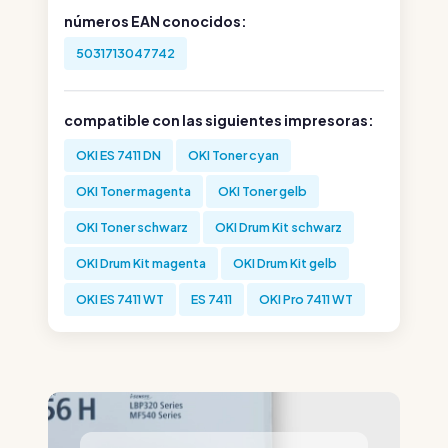
números EAN conocidos:
5031713047742
compatible con las siguientes impresoras:
OKI ES 7411 DN
OKI Toner cyan
OKI Toner magenta
OKI Toner gelb
OKI Toner schwarz
OKI Drum Kit schwarz
OKI Drum Kit magenta
OKI Drum Kit gelb
OKI ES 7411 WT
ES 7411
OKI Pro 7411 WT