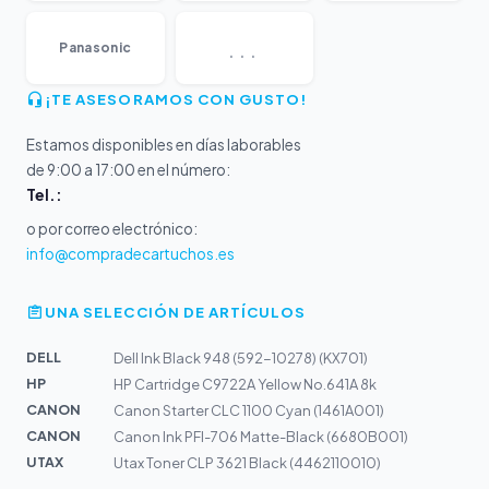
...
Panasonic
¡TE ASESORAMOS CON GUSTO!
Estamos disponibles en días laborables
de 9:00 a 17:00 en el número:
Tel.:
o por correo electrónico:
info@compradecartuchos.es
UNA SELECCIÓN DE ARTÍCULOS
DELL
Dell Ink Black 948 (592-10278) (KX701)
HP
HP Cartridge C9722A Yellow No.641A 8k
CANON
Canon Starter CLC 1100 Cyan (1461A001)
CANON
Canon Ink PFI-706 Matte-Black (6680B001)
UTAX
Utax Toner CLP 3621 Black (4462110010)