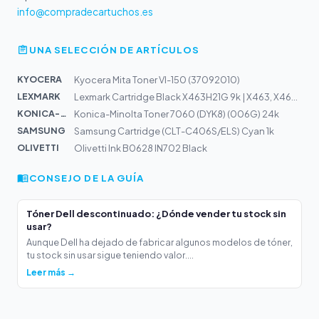
info@compradecartuchos.es
UNA SELECCIÓN DE ARTÍCULOS
KYOCERA
Kyocera Mita Toner VI-150 (37092010)
LEXMARK
Lexmark Cartridge Black X463H21G 9k | X463, X464, X466
KONICA-MIN...
Konica-Minolta Toner 7060 (DYK8) (006G) 24k
SAMSUNG
Samsung Cartridge (CLT-C406S/ELS) Cyan 1k
OLIVETTI
Olivetti Ink B0628 IN702 Black
CONSEJO DE LA GUÍA
Tóner Dell descontinuado: ¿Dónde vender tu stock sin
usar?
Aunque Dell ha dejado de fabricar algunos modelos de tóner,
tu stock sin usar sigue teniendo valor....
Leer más →